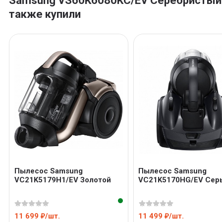
Samsung VS60K6080KC/EV Серебристый
также купили
Пылесос Samsung
Пылесос Samsung
VC21K5179H1/EV Золотой
VC21K5170HG/EV Сер
11 699
/
шт.
11 499
/
шт.
₽
₽