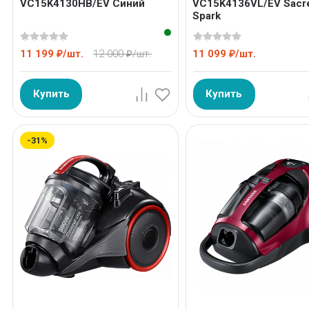
VC15K4130HB/EV Cиний
VC15K4136VL/EV Sacr
Spark
11 199
/
шт.
12 000
/
шт.
11 099
/
шт.
₽
₽
₽
Купить
Купить
-31%