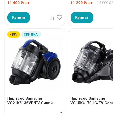
11 400
/
шт.
11 299
/
шт.
15 000
₽
₽
₽
Купить
Купить
-25%
СКИДКА!
Пылесос Samsung
Пылесос Samsung
VC21K5136VB/EV Синий
VC15K4170HG/EV Сер