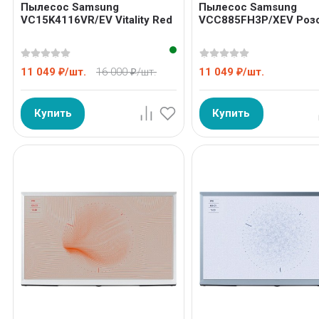
Пылесос Samsung
Пылесос Samsung
VC15K4116VR/EV Vitality Red
VCC885FH3P/XEV Роз
11 049
/
шт.
16 000
/
шт.
11 049
/
шт.
₽
₽
₽
Купить
Купить