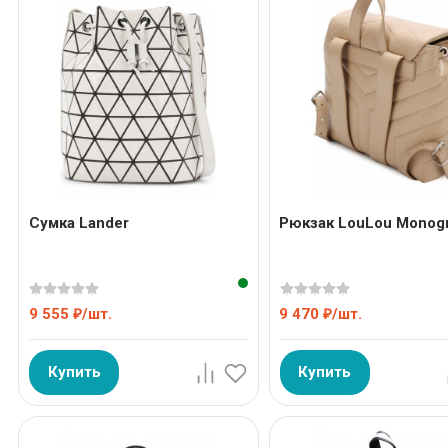
Сумка Lander
Рюкзак LouLou Monog
9 555
/
шт.
9 470
/
шт.
₽
₽
Купить
Купить