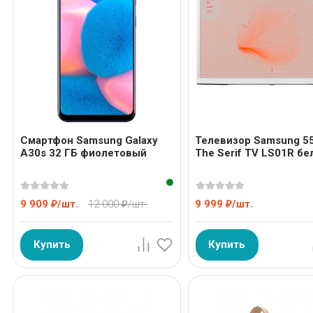
Смартфон Samsung Galaxy
Телевизор Samsung 5
A30s 32 ГБ фиолетовый
The Serif TV LS01R бе
9 909
/
шт.
12 000
/
шт.
9 999
/
шт.
₽
₽
₽
Купить
Купить