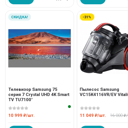
СКИДКА!
-31%
Телевизор Samsung 75
Пылесос Samsung
серия 7 Crystal UHD 4K Smart
VC15K4116VR/EV Vitali
TV TU7100"
10 999
/
шт.
11 049
/
шт.
16 000
₽
₽
₽