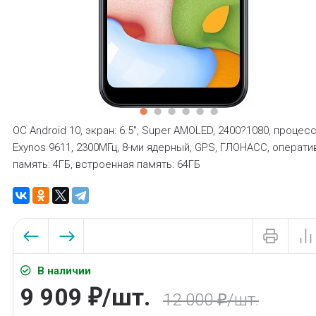
ОС Android 10, экран: 6.5", Super AMOLED, 2400?1080, процес
Exynos 9611, 2300МГц, 8-ми ядерный, GPS, ГЛОНАСС, операти
память: 4ГБ, встроенная память: 64ГБ
В наличии
9 909
/
шт.
₽
12 000
/
шт.
₽