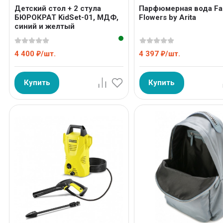
Детский стол + 2 стула
Парфюмерная вода Fal
БЮРОКРАТ KidSet-01, МДФ,
Flowers by Arita
синий и желтый
4 400
/
шт.
4 397
/
шт.
₽
₽
Купить
Купить