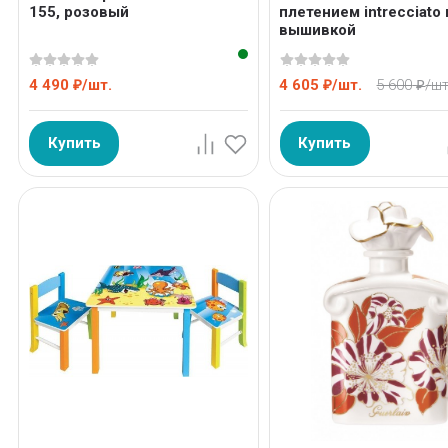
155, розовый
плетением intrecciato 
вышивкой
4 490
/
шт.
4 605
/
шт.
5 600
/
шт
₽
₽
₽
Купить
Купить