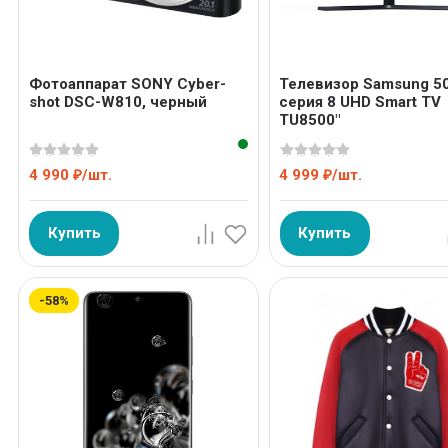
Фотоаппарат SONY Cyber-
Телевизор Samsung 5
shot DSC-W810, черный
серия 8 UHD Smart TV
TU8500"
4 990
/
шт.
4 999
/
шт.
₽
₽
Купить
Купить
-58%