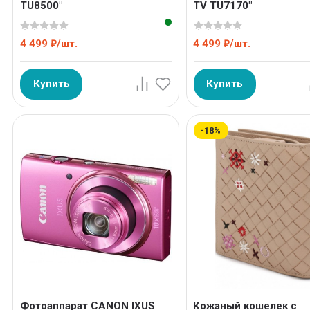
TU8500"
TV TU7170"
4 499
/
шт.
4 499
/
шт.
₽
₽
Купить
Купить
-18%
Фотоаппарат CANON IXUS
Кожаный кошелек с