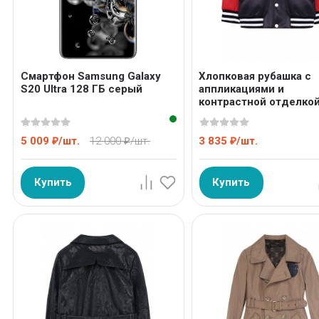
Смартфон Samsung Galaxy
Хлопковая рубашка с
S20 Ultra 128 ГБ серый
аппликациями и
контрастной отделко
5 009
/
шт.
12 000
/
шт.
3 835
/
шт.
₽
₽
₽
Купить
Купить