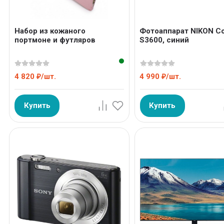
Набор из кожаного
Фотоаппарат NIKON Co
портмоне и футляров
S3600, синий
4 820
/
шт.
4 990
/
шт.
₽
₽
Купить
Купить