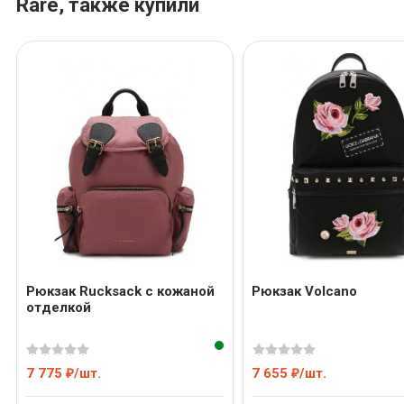
Rare, также купили
Рюкзак Rucksack с кожаной
Рюкзак Volcano
отделкой
7 775
/
шт.
7 655
/
шт.
₽
₽