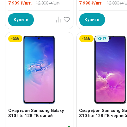
7 909
/
шт.
12 000
/
шт.
7 990
/
шт.
12 000
/
ш
₽
₽
₽
₽
Купить
Купить
-33%
-33%
ХИТ!
Смартфон Samsung Galaxy
Смартфон Samsung Ga
S10 lite 128 ГБ синий
S10 lite 128 ГБ черны