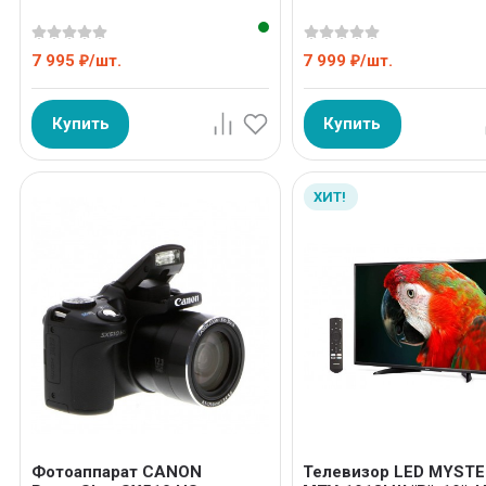
7 995
/
шт.
7 999
/
шт.
₽
₽
Купить
Купить
ХИТ!
Фотоаппарат CANON
Телевизор LED MYST