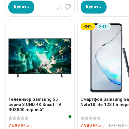
Купить
Купить
-34%
ХИТ!
Телевизор Samsung 55
Смартфон Samsung Ga
серия 8 UHD 4K Smart TV
Note10 lite 128 ГБ че
RU8000 черный"
7 599
/
шт.
7 900
/
шт.
12 000
/
ш
₽
₽
₽