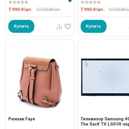
7 990
/
шт.
12 000
/
шт.
7 990
/
шт.
12 000
/
ш
₽
₽
₽
₽
Купить
Купить
Рюкзак Faye
Телевизор Samsung 4
The Serif TV LS01R че