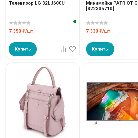
Телевизор LG 32LJ600U
Минимойка PATRIOT G
[322305710]
7 350
/
шт.
7 330
/
шт.
₽
₽
Купить
Купить