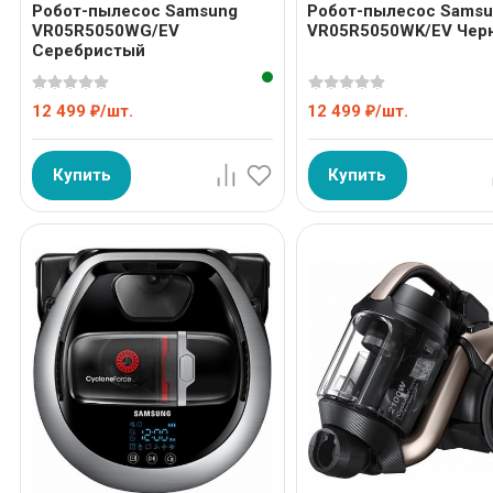
Робот-пылесос Samsung
Робот-пылесос Sams
VR05R5050WG/EV
VR05R5050WK/EV Чер
Серебристый
12 499
/
шт.
12 499
/
шт.
₽
₽
Купить
Купить