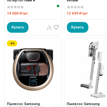
потертостями и
белый
аппликациями
14 000
/
шт.
12 699
/
шт.
₽
₽
Купить
Купить
-6%
Пылесос Samsung
Пылесос Samsung