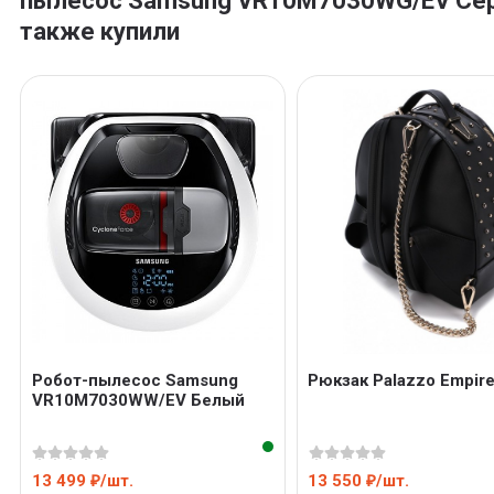
пылесос Samsung VR10M7030WG/EV Се
также купили
Робот-пылесос Samsung
Рюкзак Palazzo Empir
VR10M7030WW/EV Белый
13 499
/
шт.
13 550
/
шт.
₽
₽