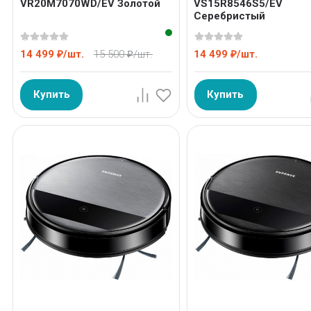
VR20M7070WD/EV Золотой
VS15R8546S5/EV
Серебристый
14 499
/
шт.
15 500
/
шт.
14 499
/
шт.
₽
₽
₽
Купить
Купить