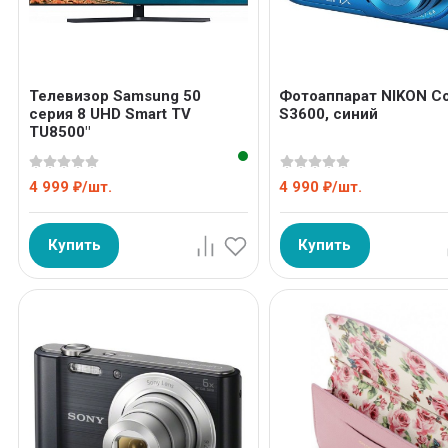
Телевизор Samsung 50
Фотоаппарат NIKON Co
серия 8 UHD Smart TV
S3600, синий
TU8500"
4 999
/
шт.
4 990
/
шт.
₽
₽
Купить
Купить