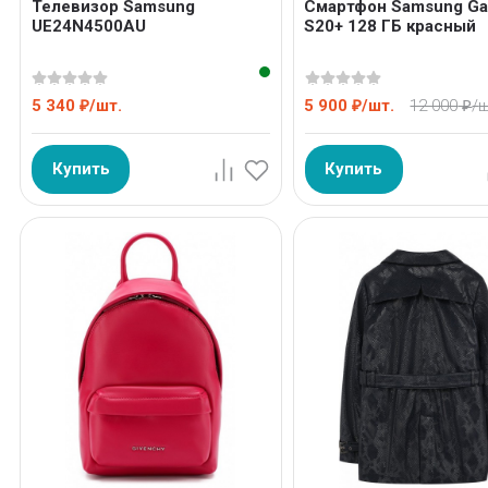
Телевизор Samsung
Смартфон Samsung Ga
UE24N4500AU
S20+ 128 ГБ красный
5 340
/
шт.
5 900
/
шт.
12 000
/
ш
₽
₽
₽
Купить
Купить