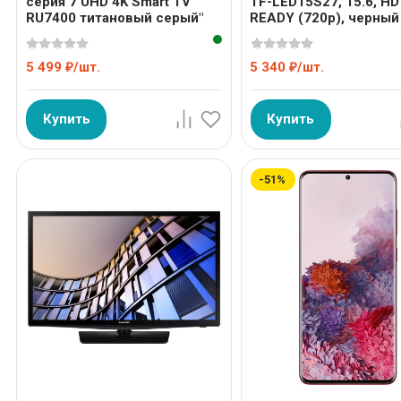
серия 7 UHD 4K Smart TV
TF-LED15S27, 15.6, HD
RU7400 титановый серый"
READY (720p), черный
5 499
/
шт.
5 340
/
шт.
₽
₽
Купить
Купить
-51%