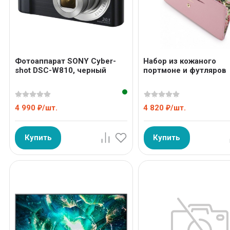
Фотоаппарат SONY Cyber-
Набор из кожаного
shot DSC-W810, черный
портмоне и футляров
4 990
/
шт.
4 820
/
шт.
₽
₽
Купить
Купить