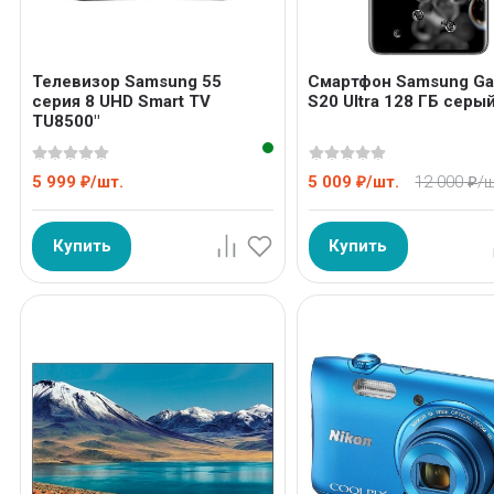
Телевизор Samsung 55
Смартфон Samsung Ga
серия 8 UHD Smart TV
S20 Ultra 128 ГБ серы
TU8500"
5 999
/
шт.
5 009
/
шт.
12 000
/
ш
₽
₽
₽
Купить
Купить