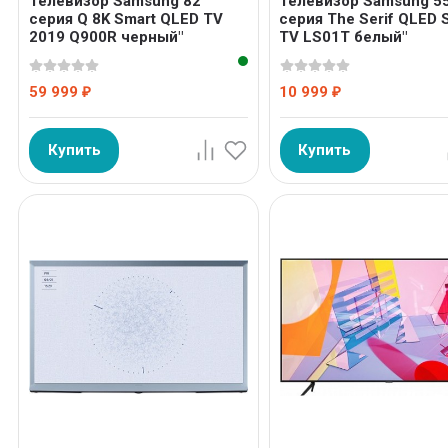
Телевизор Samsung 82
Телевизор Samsung 5
серия Q 8K Smart QLED TV
серия The Serif QLED 
2019 Q900R черный"
TV LS01T белый"
59 999
10 999
₽
₽
Купить
Купить